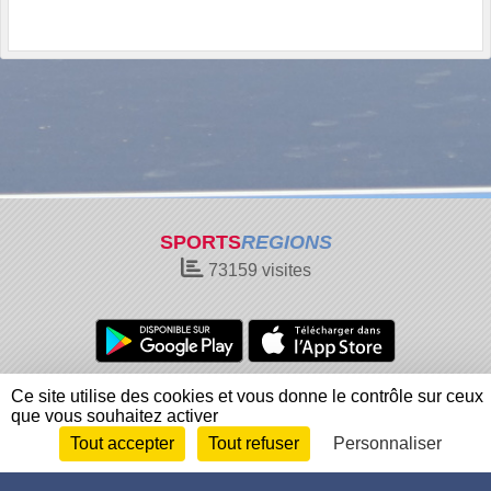
SPORTS
REGIONS
73159
visites
Charte cookies
Gestion des cookies
Ce site utilise des cookies et vous donne le contrôle sur ceux
que vous souhaitez activer
Informations légales
Signaler un contenu inapproprié
Tout accepter
Tout refuser
Personnaliser
Envie de participer ?
Connexion