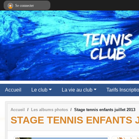
Panneau de gestion des cookies
Se connecter
Accueil
Le club
La vie au club
Tarifs Inscript
Accueil
Les albums photos
Stage tennis enfants juillet 2013
STAGE TENNIS ENFANTS J