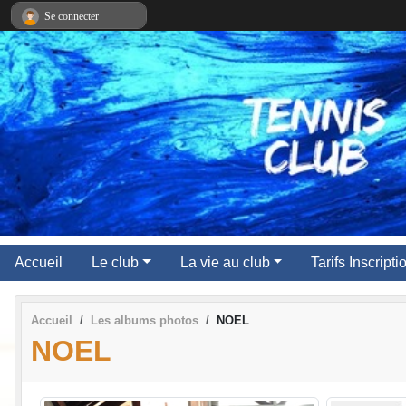
Panneau de gestion des cookies
Se connecter
Accueil
Le club
La vie au club
Tarifs Inscript
Accueil
Les albums photos
NOEL
NOEL