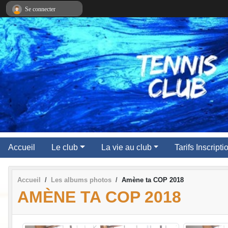
Panneau de gestion des cookies
Se connecter
Accueil
Le club
La vie au club
Tarifs Inscript
Accueil
Les albums photos
Amène ta COP 2018
AMÈNE TA COP 2018