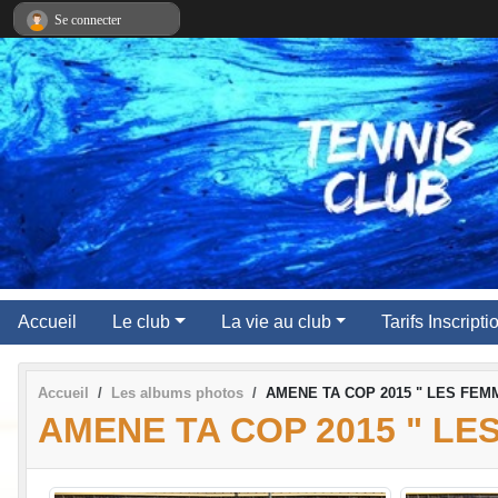
Panneau de gestion des cookies
Se connecter
Accueil
Le club
La vie au club
Tarifs Inscript
Accueil
Les albums photos
AMENE TA COP 2015 " LES FEM
AMENE TA COP 2015 " LE