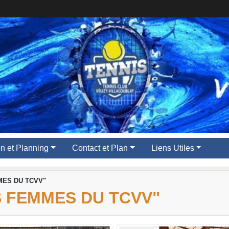
ion et Planning
Contact et Plan
Liens Utiles
MES DU TCVV"
S FEMMES DU TCVV"