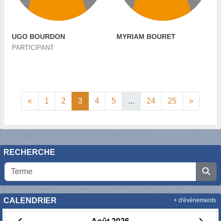
UGO BOURDON
MYRIAM BOURET
PARTICIPANT
«
1
2
3
4
5
...
24
25
»
RECHERCHE
CALENDRIER
+ d'évènements