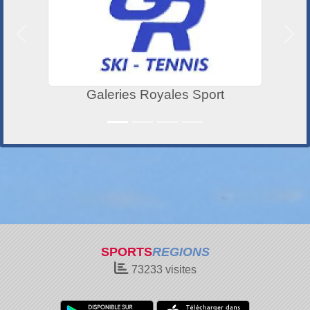
Précedent
Suiv
Galeries Royales Sport
SPORTS
REGIONS
73233
visites