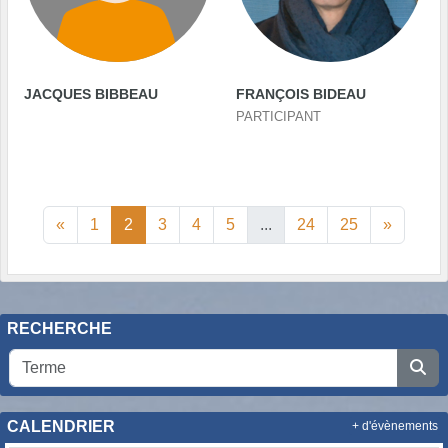
JACQUES BIBBEAU
FRANÇOIS BIDEAU
PARTICIPANT
«
1
2
3
4
5
...
24
25
»
RECHERCHE
CALENDRIER
+ d'évènements