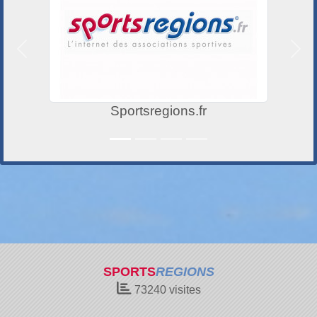
Précedent
Suiv
Sportsregions.fr
SPORTS
REGIONS
73240
visites