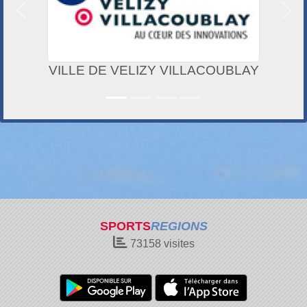
Précedent
Suiv
VILLE DE VELIZY VILLACOUBLAY
SPORTS
REGIONS
73158
visites