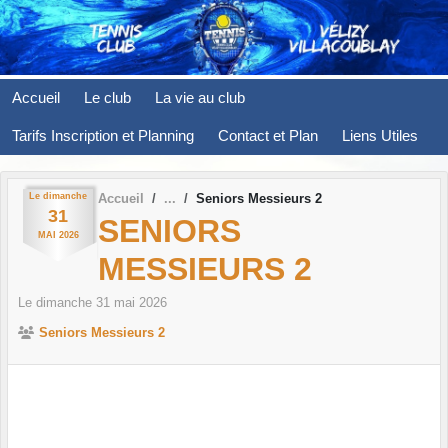
Panneau de gestion des cookies
Accueil
Le club
La vie au club
Tarifs Inscription et Planning
Contact et Plan
Liens Utiles
Le
dimanche
Accueil
Seniors Messieurs 2
31
SENIORS
MAI
2026
MESSIEURS 2
Le
dimanche
31
mai
2026
Seniors Messieurs 2