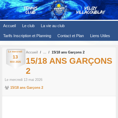
Panneau de gestion des cookies
Accueil
Le club
La vie au club
Tarifs Inscription et Planning
Contact et Plan
Liens Utiles
Le
mercredi
Accueil
15/18 ans Garçons 2
13
15/18 ANS GARÇONS
MAI
2026
2
Le
mercredi
13
mai
2026
15/18 ans Garçons 2