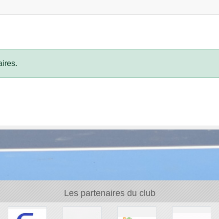
ires.
Les partenaires du club