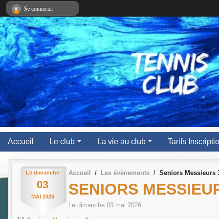
Panneau de gestion des cookies
Se connecter
Accueil
Le club
La vie au club
Tarifs Inscript
Accueil
Les évènements
Seniors Messieurs 
Le
dimanche
03
SENIORS MESSIEU
MAI
2026
Le
dimanche
03
mai
2026