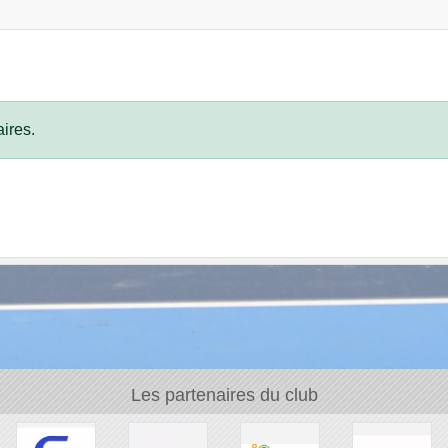
ires.
Les partenaires du club