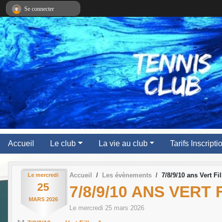
Panneau de gestion des cookies
Se connecter
Accueil
Le club
La vie au club
Tarifs Inscript
Accueil
Les évènements
7/8/9/10 ans Vert Fil
Le
mercredi
25
7/8/9/10 ANS VERT 
MARS
2026
Le
mercredi
25
mars
2026