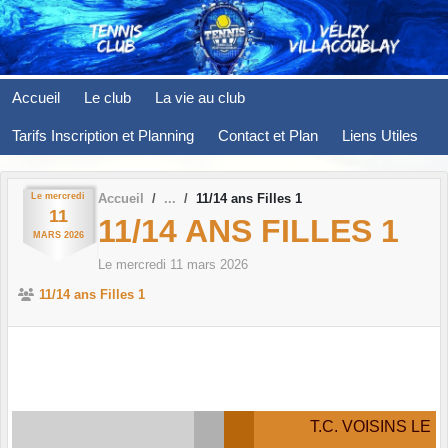
Panneau de gestion des cookies
Accueil
Le club
La vie au club
Tarifs Inscription et Planning
Contact et Plan
Liens Utiles
Le
mercredi
Accueil
11/14 ans Filles 1
11
11/14 ANS FILLES 1
MARS
2026
Le
mercredi
11
mars
2026
11/14 ans Filles 1
T.C. VOISINS LE