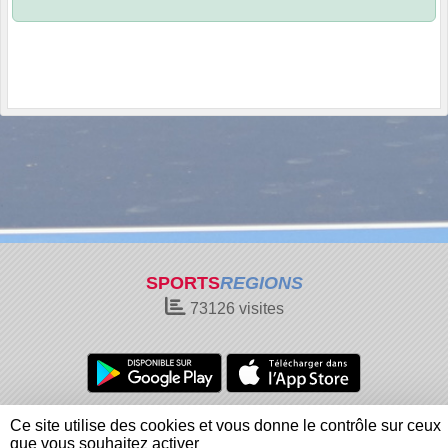
SPORTS
REGIONS
73126
visites
Charte cookies
Gestion des cookies
Ce site utilise des cookies et vous donne le contrôle sur ceux
Informations légales
Signaler un contenu inapproprié
que vous souhaitez activer