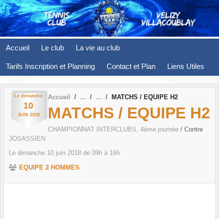
Panneau de gestion des cookies
Accueil
Le club
La vie au club
Tarifs Inscription et Planning
Contact et Plan
Liens Utiles
Le
dimanche
Accueil
MATCHS / EQUIPE H2
10
MATCHS / EQUIPE H2
JUIN
2018
CHAMPIONNAT INTERCLUBS, 4ème journée
/ Contre
JOSASSIEN
Le
dimanche
10
juin
2018
de 09h à 16h
EQUIPE 2 HOMMES