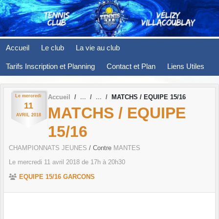
Panneau de gestion des cookies
Accueil
Le club
La vie au club
Tarifs Inscription et Planning
Contact et Plan
Liens Utiles
Le
mercredi
Accueil
MATCHS / EQUIPE 15/16
11
MATCHS / EQUIPE
AVRIL
2018
15/16
CHAMPIONNATS JEUNES
/ Contre
MANTES
Le
mercredi
11
avril
2018
de 17h à 20h30
EQUIPE 15/16 GARCONS