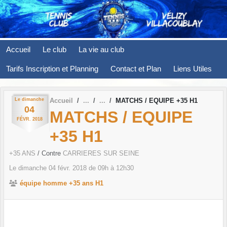
Panneau de gestion des cookies
Accueil
Le club
La vie au club
Tarifs Inscription et Planning
Contact et Plan
Liens Utiles
Le
dimanche
Accueil
MATCHS / EQUIPE +35 H1
04
MATCHS / EQUIPE
FÉVR.
2018
+35 H1
+35 ANS
/ Contre
CARRIERES SUR SEINE
Le
dimanche
04
févr.
2018
de 09h à 12h30
équipe homme +35 ans H1