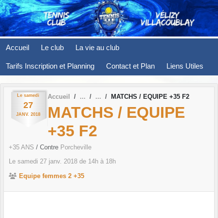
Panneau de gestion des cookies
Accueil
Le club
La vie au club
Tarifs Inscription et Planning
Contact et Plan
Liens Utiles
Le
samedi
Accueil
MATCHS / EQUIPE +35 F2
27
MATCHS / EQUIPE
JANV.
2018
+35 F2
+35 ANS
/ Contre
Porcheville
Le
samedi
27
janv.
2018
de 14h à 18h
Equipe femmes 2 +35