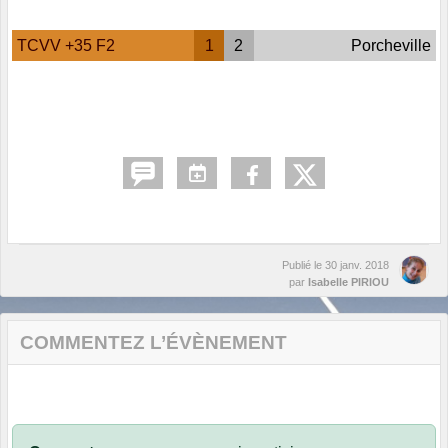
TCVV +35 F2
1
2
Porcheville
Publié le
30 janv. 2018
par
Isabelle PIRIOU
COMMENTEZ L’ÉVÈNEMENT