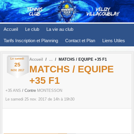
Panneau de gestion des cookies
Accueil
Le club
La vie au club
Tarifs Inscription et Planning
Contact et Plan
Liens Utiles
Le
samedi
Accueil
MATCHS / EQUIPE +35 F1
25
MATCHS / EQUIPE
NOV.
2017
+35 F1
+35 ANS
/ Contre
MONTESSON
Le
samedi
25
nov.
2017
de 14h à 19h30