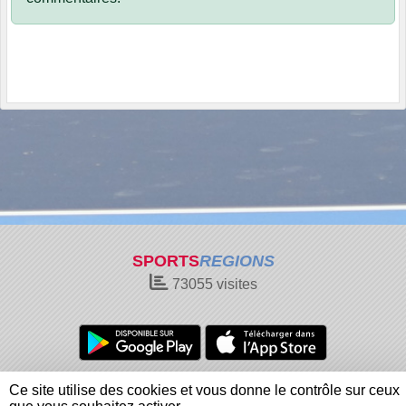
SPORTS
REGIONS
73055
visites
Charte cookies
Gestion des cookies
Ce site utilise des cookies et vous donne le contrôle sur ceux
Informations légales
Signaler un contenu inapproprié