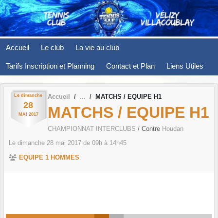
Panneau de gestion des cookies
Accueil
Le club
La vie au club
Tarifs Inscription et Planning
Contact et Plan
Liens Utiles
Le
dimanche
Accueil
MATCHS / EQUIPE H1
28
MATCHS / EQUIPE H1
MAI
2017
CHAMPIONNAT INTERCLUBS
/ Contre
Houdan
Le
dimanche
28
mai
2017
de 09h à 14h45
EQUIPE 1 HOMMES