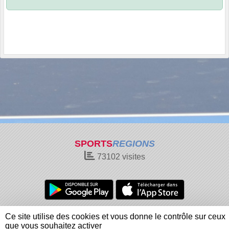
SPORTS
REGIONS
73102
visites
Charte cookies
Gestion des cookies
Ce site utilise des cookies et vous donne le contrôle sur ceux
Informations légales
Signaler un contenu inapproprié
que vous souhaitez activer