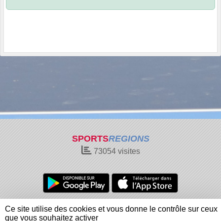
SPORTS
REGIONS
73054
visites
Charte cookies
Gestion des cookies
Ce site utilise des cookies et vous donne le contrôle sur ceux
Informations légales
Signaler un contenu inapproprié
que vous souhaitez activer