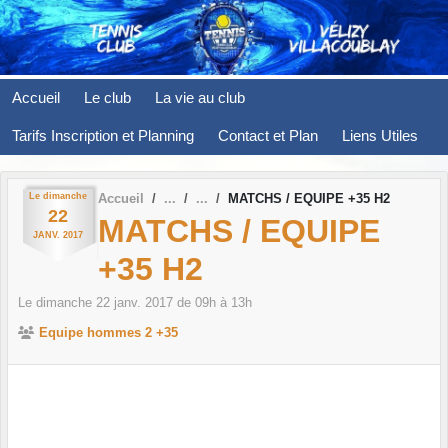
Panneau de gestion des cookies
Accueil
Le club
La vie au club
Tarifs Inscription et Planning
Contact et Plan
Liens Utiles
Le
dimanche
Accueil
MATCHS / EQUIPE +35 H2
22
MATCHS / EQUIPE
JANV.
2017
+35 H2
Le
dimanche
22
janv.
2017
de 09h à 13h
Equipe hommes 2 +35