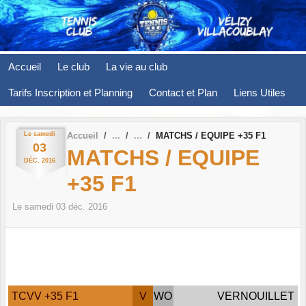
Panneau de gestion des cookies
Accueil
Le club
La vie au club
Tarifs Inscription et Planning
Contact et Plan
Liens Utiles
Le
samedi
Accueil
MATCHS / EQUIPE +35 F1
03
MATCHS / EQUIPE
DÉC.
2016
+35 F1
Le
samedi
03
déc.
2016
TCVV +35 F1
V
WO
VERNOUILLET