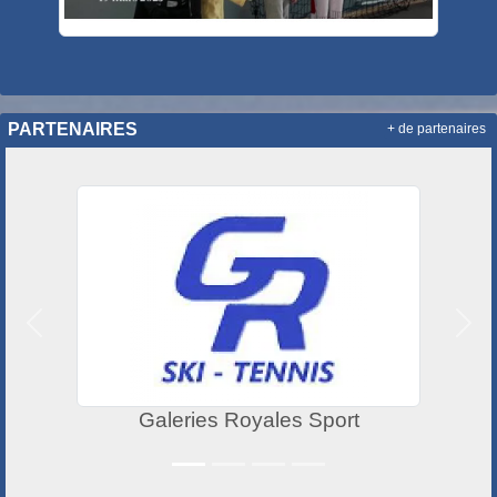
PARTENAIRES
+ de partenaires
Précedent
Suiv
Galeries Royales Sport