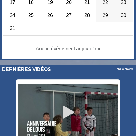
17
18
19
20
21
22
23
24
25
26
27
28
29
30
31
Aucun évènement aujourd'hui
DERNIÈRES VIDÉOS
+ de videos