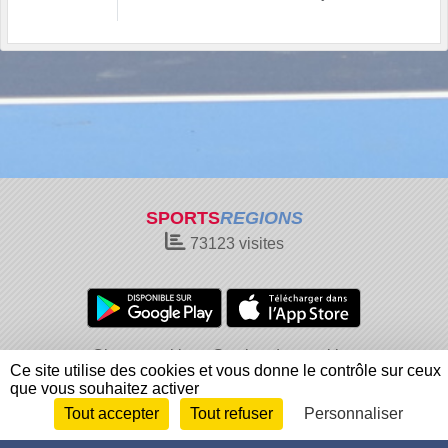
SPORTS
REGIONS
73123
visites
Charte cookies
Gestion des cookies
Ce site utilise des cookies et vous donne le contrôle sur ceux
Informations légales
Signaler un contenu inapproprié
que vous souhaitez activer
Tout accepter
Tout refuser
Personnaliser
Envie de participer ?
Connexion