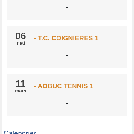
-
06
- T.C. COIGNIERES 1
mai
-
11
- AOBUC TENNIS 1
mars
-
Calendrier